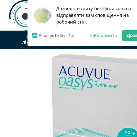
Перейти до основного контенту
Дозвольте сайту best-linza.com.ua
Статті
Оплата і доставка
відправляти вам сповіщення на
Договір публічної оферти
робочий стіл.
Заборонити
Доз
Powered by SendPulse
Контактні
Контактні
Контактні
лінзи Acuvue
лінзи Biofinity
лінзи TopV