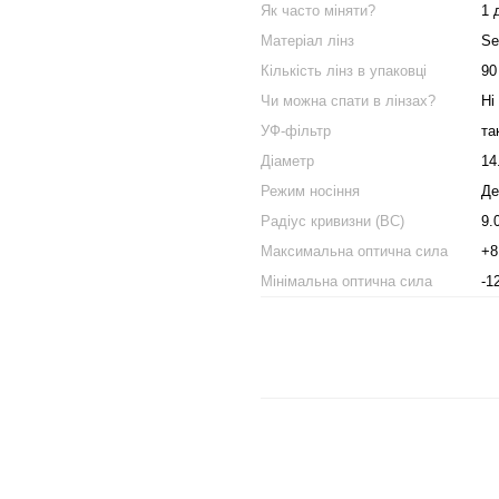
Як часто міняти?
1 
Матеріал лінз
Se
Кількість лінз в упаковці
90
Чи можна спати в лінзах?
Ні
УФ-фільтр
та
Діаметр
14
Режим носіння
Де
Радіус кривизни (BC)
9.
Максимальна оптична сила
+8
Мінімальна оптична сила
-1