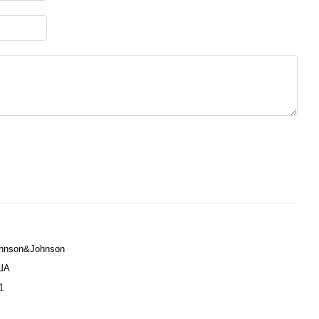
hnson&Johnson
ША
1