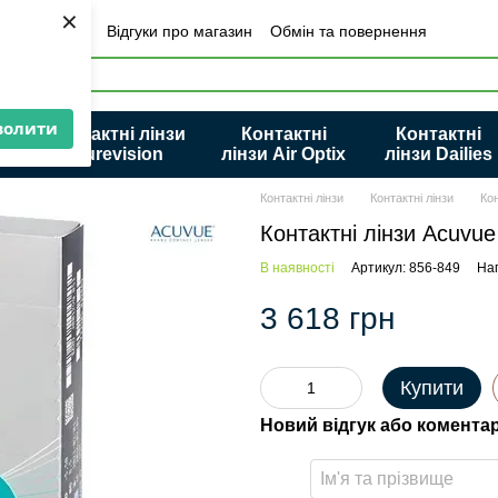
×
Інформація
Відгуки про магазин
Обмін та повернення
Політика конфіденційності та захисту персональних даних
волити
Контактні лінзи
Контактні
Контактні
ue
Purevision
лінзи Air Optix
лінзи Dailies
Контактні лінзи
Контактні лінзи
Кон
Контактні лінзи Acuvue
В наявності
Артикул: 856-849
Нап
3 618 грн
Купити
Новий відгук або комента