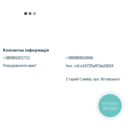
Контактна інформація
+380981821711
+380980816846
live:.cid.e14725a97da2d024
Передзвонити вам?
Старий Самбір, вул. Вітовського
КНОПКА
ЗВ'ЯЗКУ