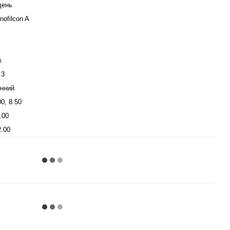
день
nofilcon A
к
.3
нний
00, 8.50
.00
2.00