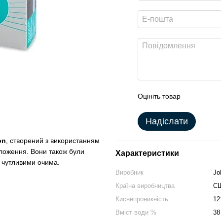
Оцініть товар
Надіслати
on
, створений з використанням
оложення. Вони також були
Характеристики
і чутливими очима.
Виробник
Jo
Країна виробництва
С
Киснепроникність
12
Вміст води %
38