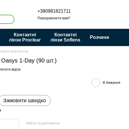
+380981821711
Передзвонити вам?
Контактні
Контактні
Розчини
лінзи Proclear
лінзи Soflens
тактні лінзи Acuvue
 Oasys 1-Day (90 шт.)
исати відгук
В бажання
Замовити швидко
р
Увійти за допомогою