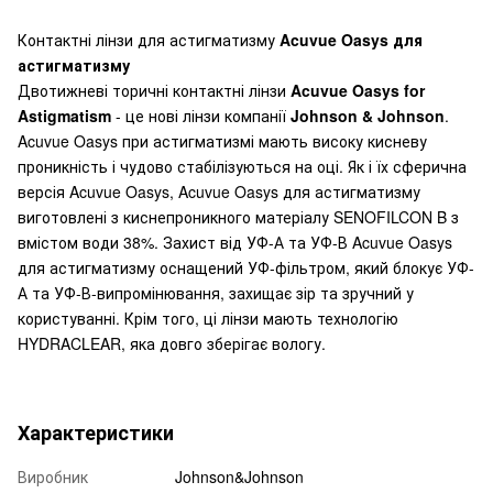
Контактні лінзи для астигматизму
Acuvue Oasys для
астигматизму
Двотижневі торичні контактні лінзи
Acuvue Oasys for
Astigmatism
- це нові лінзи компанії
Johnson & Johnson
.
Acuvue Oasys при астигматизмі мають високу кисневу
проникність і чудово стабілізуються на оці. Як і їх сферична
версія Acuvue Oasys, Acuvue Oasys для астигматизму
виготовлені з киснепроникного матеріалу SENOFILCON B з
вмістом води 38%. Захист від УФ-А та УФ-В Acuvue Oasys
для астигматизму оснащений УФ-фільтром, який блокує УФ-
А та УФ-В-випромінювання, захищає зір та зручний у
користуванні. Крім того, ці лінзи мають технологію
HYDRACLEAR, яка довго зберігає вологу.
Характеристики
Виробник
Johnson&Johnson