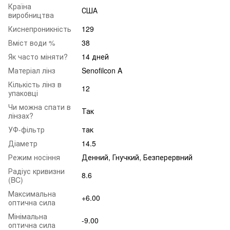
Країна
США
виробництва
Киснепроникність
129
Вміст води %
38
Як часто міняти?
14 дней
Матеріал лінз
Senofilcon A
Кількість лінз в
12
упаковці
Чи можна спати в
Так
лінзах?
УФ-фільтр
так
Діаметр
14.5
Режим носіння
Денний, Гнучкий, Безперервний
Радіус кривизни
8.6
(BC)
Максимальна
+6.00
оптична сила
Мінімальна
-9.00
оптична сила