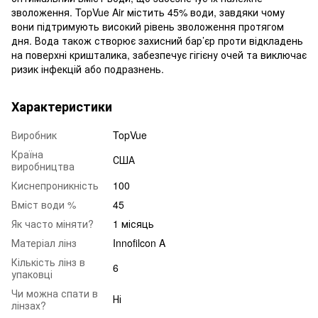
зволоження. TopVue Air містить 45% води, завдяки чому
вони підтримують високий рівень зволоження протягом
дня. Вода також створює захисний бар’єр проти відкладень
на поверхні кришталика, забезпечує гігієну очей та виключає
ризик інфекцій або подразнень.
Характеристики
Виробник
TopVue
Країна
США
виробництва
Киснепроникність
100
Вміст води %
45
Як часто міняти?
1 місяць
Матеріал лінз
Innofilcon A
Кількість лінз в
6
упаковці
Чи можна спати в
Ні
лінзах?