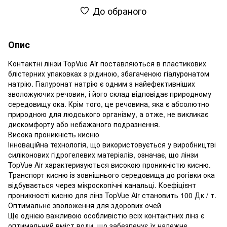
До обраного
Опис
Контактні лінзи TopVue Air поставляються в пластикових
блістерних упаковках з рідиною, збагаченою гіалуронатом
натрію. Гіалуронат натрію є одним з найефективніших
зволожуючих речовин, і його склад відповідає природному
середовищу ока. Крім того, це речовина, яка є абсолютно
природною для людського організму, а отже, не викликає
дискомфорту або небажаного подразнення.
Висока проникність кисню
Інноваційна технологія, що використовується у виробництві
силіконових гідрогелевих матеріалів, означає, що лінзи
TopVue Air характеризуються високою проникністю кисню.
Транспорт кисню із зовнішнього середовища до рогівки ока
відбувається через мікроскопічні канальці. Коефіцієнт
проникності кисню для лінз TopVue Air становить 100 Дк / т.
Оптимальне зволоження для здорових очей
Ще однією важливою особливістю всіх контактних лінз є
оптимальний вміст води, що забезпечує їх належне