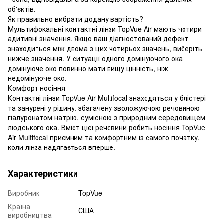
об'єктів.
Як правильно вибрати додану вартість?
Мультифокальні контактні лінзи TopVue Air мають чотири
адитивні значення. Якщо ваш діагностований дефект
знаходиться між двома з цих чотирьох значень, виберіть
нижче значення. У ситуації одного домінуючого ока
домінуюче око повинно мати вищу цінність, ніж
недомінуюче око.
Комфорт носіння
Контактні лінзи TopVue Air Multifocal знаходяться у блістері
та занурені у рідину, збагачену зволожуючою речовиною -
гіалуронатом натрію, сумісною з природним середовищем
людського ока. Вміст цієї речовини робить носіння TopVue
Air Multifocal приємним та комфортним із самого початку,
коли лінза надягається вперше.
Характеристики
Виробник
TopVue
Країна
США
виробництва