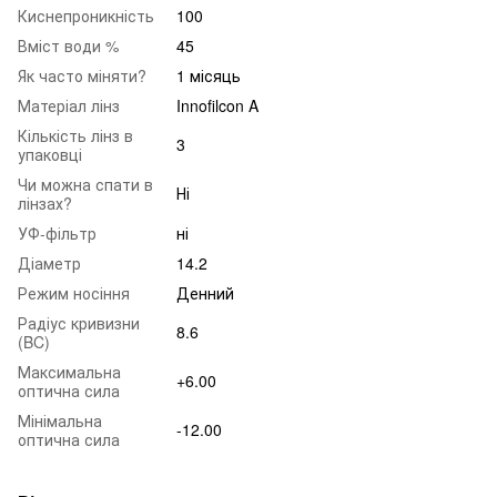
Киснепроникність
100
Вміст води %
45
Як часто міняти?
1 місяць
Матеріал лінз
Innofilcon A
Кількість лінз в
3
упаковці
Чи можна спати в
Ні
лінзах?
УФ-фільтр
ні
Діаметр
14.2
Режим носіння
Денний
Радіус кривизни
8.6
(BC)
Максимальна
+6.00
оптична сила
Мінімальна
-12.00
оптична сила