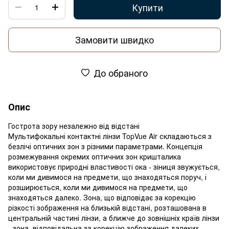
Купити
Замовити швидко
До обраного
Опис
Гострота зору незалежно від відстані
Мультифокальні контактні лінзи TopVue Air складаються з
безлічі оптичних зон з різними параметрами. Концепція
розмежування окремих оптичних зон кришталика
використовує природні властивості ока - зіниця звужується,
коли ми дивимося на предмети, що знаходяться поруч, і
розширюється, коли ми дивимося на предмети, що
знаходяться далеко. Зона, що відповідає за корекцію
різкості зображення на близькій відстані, розташована в
центральній частині лінзи, а ближче до зовнішніх країв лінзи
- зона, відповідальна за корекцію зображення далеких