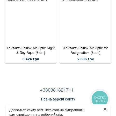
Контактні лінзи Air Optix Night
Контактні лінзи Air Optix for
& Day Aqua (6 шт)
Astigmatism (6 шт)
3 424 грн
2 686 грн
+380981821711
КНОПКА
Повна версія сайту
ЗВ'ЯЗКУ
×
Договір публічної оферти
Дозвольте сайту best-linza.com.ua відправляти
вам сповіщення на робочий стіл.