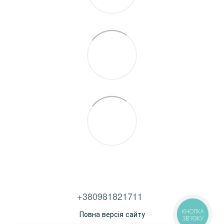
+380981821711
КНОПКА
Повна версія сайту
ЗВ'ЯЗКУ