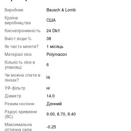
Виробник
Bausch & Lomb
Країна
США
виробництва
Киснепроникність
24 Dk/t
Вміст води %
38
Як часто міняти?
1 місяць
Матеріал лінз
Polymacon
Кількість лінз в
6
упаковці
Чи можна спати в
Ні
лінзах?
УФ-фільтр
ні
Діаметр
14.0
Режим носіння
Денний
Радіус кривизни
9.00, 8.70, 8.40
(BC)
Максимальна
-0.25
оптична сила