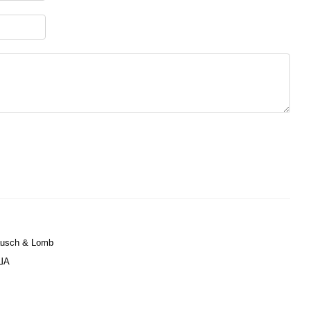
usch & Lomb
ША