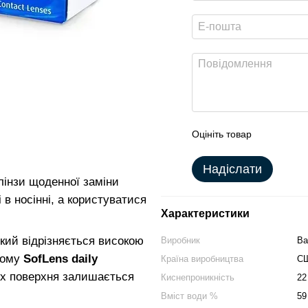
Оцініть товар
Надіслати
 лінзи щоденної заміни
в носінні, а користуватися
Характеристики
який відрізняється високою
Виробник
Ba
цьому
SofLens daily
Країна виробництва
С
їх поверхня залишається
Киснепроникність
22
Вміст води %
59