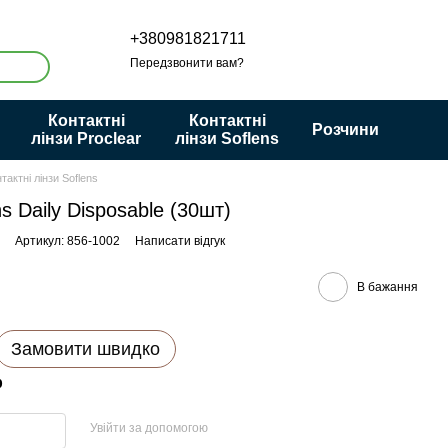
+380981821711
Передзвонити вам?
Контактні
Контактні
Розчини
лінзи Proclear
лінзи Soflens
тактні лінзи Soflens
s Daily Disposable (30шт)
Артикул: 856-1002
Написати відгук
В бажання
Замовити швидко
р
Увійти за допомогою