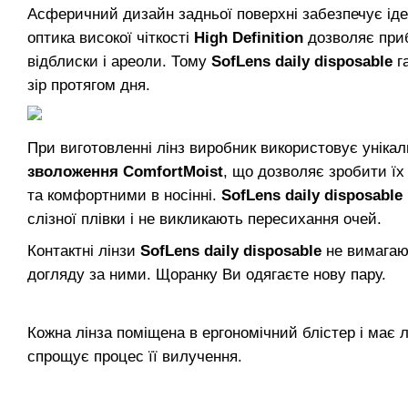
Асферичний дизайн задньої поверхні забезпечує іде
оптика високої чіткості
High Definition
дозволяє приб
відблиски і ареоли. Тому
SofLens daily disposable
га
зір протягом дня.
При виготовленні лінз виробник використовує уніка
зволоження ComfortMoist
, що дозволяє зробити ї
та комфортними в носінні.
SofLens daily disposable
слізної плівки і не викликають пересихання очей.
Контактні лінзи
SofLens daily disposable
не вимагаю
догляду за ними. Щоранку Ви одягаєте нову пару.
Кожна лінза поміщена в ергономічний блістер і має 
спрощує процес її вилучення.