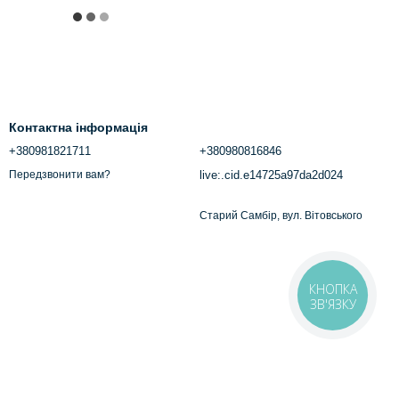
Контактна інформація
+380981821711
+380980816846
live:.cid.e14725a97da2d024
Передзвонити вам?
Старий Самбір, вул. Вітовського
КНОПКА
ЗВ'ЯЗКУ