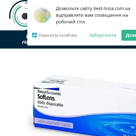
Перейти до основного контенту
Дозвольте сайту best-linza.com.ua
Статті
Оплата і доставка
відправляти вам сповіщення на
Договір публічної оферти
робочий стіл.
Заборонити
Доз
Powered by SendPulse
Контактні
Контактні
Контактні
лінзи Acuvue
лінзи Biofinity
лінзи TopV