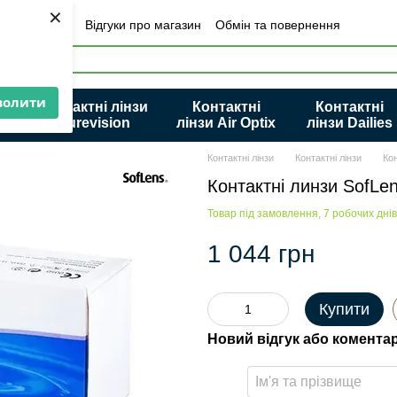
×
Інформація
Відгуки про магазин
Обмін та повернення
Політика конфіденційності та захисту персональних даних
волити
Контактні лінзи
Контактні
Контактні
ue
Purevision
лінзи Air Optix
лінзи Dailies
Контактні лінзи
Контактні лінзи
Кон
Контактні линзи SofLen
Товар під замовлення, 7 робочих днів
1 044 грн
Купити
Новий відгук або комента