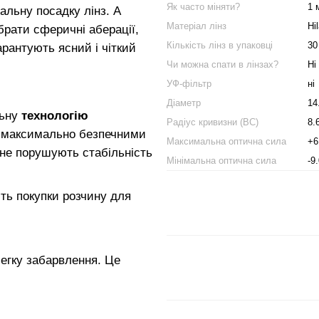
Як часто міняти?
1 
альну посадку лінз. А
Матеріал лінз
Hi
рати сферичні аберації,
Кількість лінз в упаковці
30
рантують ясний і чіткий
Чи можна спати в лінзах?
Ні
УФ-фільтр
ні
Діаметр
14
льну
технологію
Радіус кривизни (BC)
8.
х максимально безпечними
Максимальна оптична сила
+6
не порушують стабільність
Мінімальна оптична сила
-9
ть покупки розчину для
легку забарвлення. Це